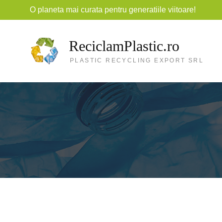
O planeta mai curata pentru generatiile viitoare!
ReciclamPlastic.ro
PLASTIC RECYCLING EXPORT SRL